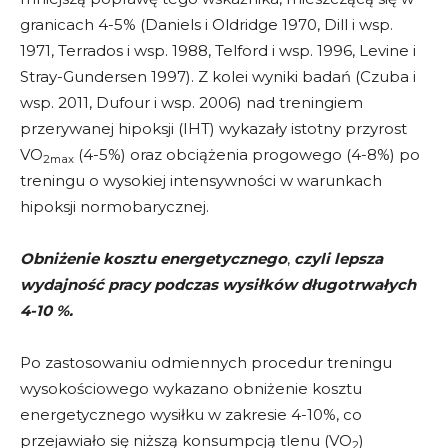
granicach 4-5% (Daniels i Oldridge 1970, Dill i wsp.
1971, Terrados i wsp. 1988, Telford i wsp. 1996, Levine i
Stray-Gundersen 1997). Z kolei wyniki badań (Czuba i
wsp. 2011, Dufour i wsp. 2006) nad treningiem
przerywanej hipoksji (IHT) wykazały istotny przyrost
VO
(4-5%) oraz obciążenia progowego (4-8%) po
2max
treningu o wysokiej intensywności w warunkach
hipoksji normobarycznej.
Obniżenie kosztu energetycznego
,
czyli lepsza
wydajność pracy podczas wysiłków długotrwałych
4-10 %.
Po zastosowaniu odmiennych procedur treningu
wysokościowego wykazano obniżenie kosztu
energetycznego wysiłku w zakresie 4-10%, co
przejawiało się niższą konsumpcją tlenu (VO
)
2