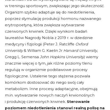
w treningu sportowym, zwiększając jego skuteczność.
Organizm szybko adaptuje się do niedotlenienia,
poprzez stymulację produkcji hormonu nazwanego
erytropoetyną, która zwiększa wytwarzanie
czerwonych krwinek. Dzięki wynikom badań
laureatów Nagrody Nobla z 2019 r. w dziedzinie
medycyny i fizjologii (Peter J. Ratcliffe
Oxford
Univeristy
& William G. Kaelin Jr
Harvard University
,
Gregg L. Semensa
John Hopkins University
) wiemy
znacznie więcej o tym, jak różne poziomy tlenu
regulują w organizmie podstawowe procesy
fizjologiczne. Ustalenie tego stężenia pozwala
komórkom dostosować do niego swój cały
metabolizm. Inne procesy adaptacyjne, obejmują
m.in. wytwarzanie nowych naczyń krwionośnych
i produkcję czerwonych krwinek.
Sterowanie
poziomem niedotlenienia stanowi realną polisę na