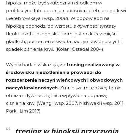
hipoksji może być skutecznym środkiem w
profilaktyce lub leczeniu nadciśnienia tętniczego krwi
(Serebrovskaya i wsp. 2008). W odpowiedzi na
hipoksję dochodzi do wzrostu aktywności syntazy
tlenku azotu, czego skutkiem jest rozkurcz mięśni
gładkich, poszerzenie światła naczyń krwionośnych i
spadek ciśnienia krwi. (Kolar i Ostadal 2004).
Wyniki badań wskazują, że
trening realizowany w
środowisku niedotlenienia prowadzi do
rozszerzenia naczyń wieńcowych i obwodowych
naczyń krwionośnych.
Zmniejsza miażdżycę tętnic,
obniża sztywność tętnic i wpływa na poprawę
ciśnienia krwi (Wang i wsp. 2007, Nishiwaki i wsp. 2011,
Park i Lim 2017).
trening w hipoksji
przyczynia