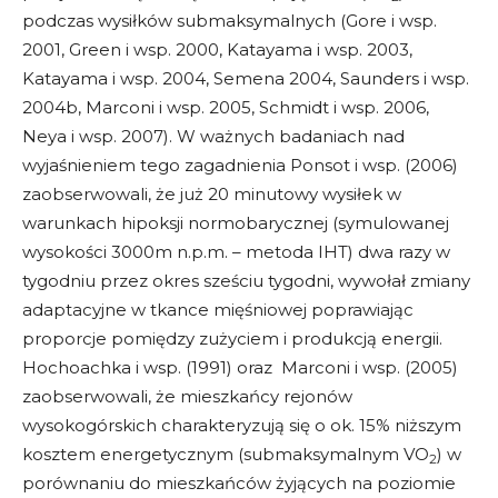
podczas wysiłków submaksymalnych (Gore i wsp.
2001, Green i wsp. 2000, Katayama i wsp. 2003,
Katayama i wsp. 2004, Semena 2004, Saunders i wsp.
2004b, Marconi i wsp. 2005, Schmidt i wsp. 2006,
Neya i wsp. 2007). W ważnych badaniach nad
wyjaśnieniem tego zagadnienia Ponsot i wsp. (2006)
zaobserwowali, że już 20 minutowy wysiłek w
warunkach hipoksji normobarycznej (symulowanej
wysokości 3000m n.p.m. – metoda IHT) dwa razy w
tygodniu przez okres sześciu tygodni, wywołał zmiany
adaptacyjne w tkance mięśniowej poprawiając
proporcje pomiędzy zużyciem i produkcją energii.
Hochoachka i wsp. (1991) oraz Marconi i wsp. (2005)
zaobserwowali, że mieszkańcy rejonów
wysokogórskich charakteryzują się o ok. 15% niższym
kosztem energetycznym (submaksymalnym VO
) w
2
porównaniu do mieszkańców żyjących na poziomie