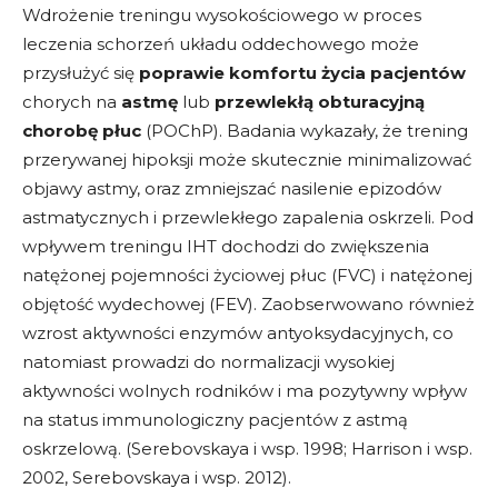
Wdrożenie treningu wysokościowego w proces
leczenia schorzeń układu oddechowego może
przysłużyć się
poprawie komfortu życia pacjentów
chorych na
astmę
lub
przewlekłą obturacyjną
chorobę płuc
(POChP). Badania wykazały, że trening
przerywanej hipoksji może skutecznie minimalizować
objawy astmy, oraz zmniejszać nasilenie epizodów
astmatycznych i przewlekłego zapalenia oskrzeli. Pod
wpływem treningu IHT dochodzi do zwiększenia
natężonej pojemności życiowej płuc (FVC) i natężonej
objętość wydechowej (FEV). Zaobserwowano również
wzrost aktywności enzymów antyoksydacyjnych, co
natomiast prowadzi do normalizacji wysokiej
aktywności wolnych rodników i ma pozytywny wpływ
na status immunologiczny pacjentów z astmą
oskrzelową. (Serebovskaya i wsp. 1998; Harrison i wsp.
2002, Serebovskaya i wsp. 2012).