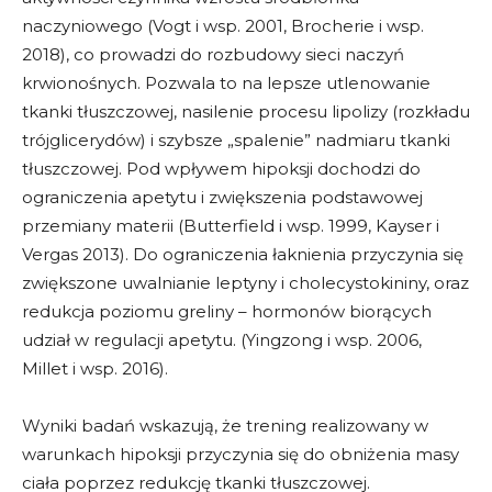
naczyniowego (Vogt i wsp. 2001, Brocherie i wsp.
2018), co prowadzi do rozbudowy sieci naczyń
krwionośnych. Pozwala to na lepsze utlenowanie
tkanki tłuszczowej, nasilenie procesu lipolizy (rozkładu
trójglicerydów) i szybsze „spalenie” nadmiaru tkanki
tłuszczowej. Pod wpływem hipoksji dochodzi do
ograniczenia apetytu i zwiększenia podstawowej
przemiany materii (Butterfield i wsp. 1999, Kayser i
Vergas 2013). Do ograniczenia łaknienia przyczynia się
zwiększone uwalnianie leptyny i cholecystokininy, oraz
redukcja poziomu greliny – hormonów biorących
udział w regulacji apetytu. (Yingzong i wsp. 2006,
Millet i wsp. 2016).
Wyniki badań wskazują, że trening realizowany w
warunkach hipoksji przyczynia się do obniżenia masy
ciała poprzez redukcję tkanki tłuszczowej.