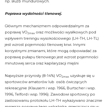
np. służb mundurowych.
Poprawa wydolności tlenowej.
Głównym mechanizmem odpowiedzialnym za
poprawę VO
oraz możliwości wysiłkowych pod
2max
wpływem treningu wysokościowego (LH-TH, LH-TL)
jest wzrost pojemności tlenowej krwi. Innymi
korzystnymi zmianami, które mogą odpowiadać za
poprawę pułapu tlenowego jest wzrost pojemności
minutowej serca oraz kapilaryzacji mięśni
Najwyższe przyrosty (8-14%) VO
uzyskuje się u
2max
sportowców amatorów lub osób ćwiczących
rekreacyjnie (Klausem i wsp. 1966, Burtscher i wsp.
1996, Telford i wsp. 1996). Zawodowi sportowcy po
zastosowaniu protokołu LH-TH wykazywano znacznie
mniejszą poprawę tego wskaźnika, mieszczącą się w